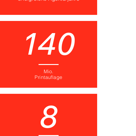
140
Mio.
Printauflage
8