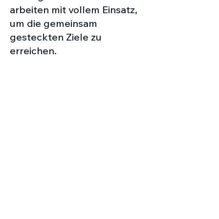
arbeiten mit vollem Einsatz,
um die gemeinsam
gesteckten Ziele zu
erreichen.
Strategische
Analyse,
Beratung &
Planung
Entwicklung von
PR-Konzepten